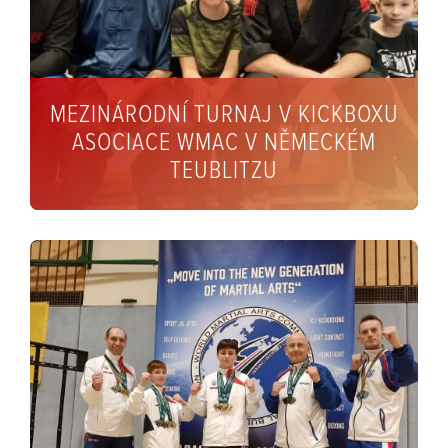
MEZINÁRODNÍ TURNAJ V KICKBOXU
ASOCIACE WMAC V NĚMECKÉM
TEUBLITZU