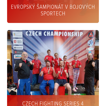
EVROPSKÝ ŠAMPIONÁT V BOJOVÝCH
SPORTECH
CZECH FIGHTING SERIES 4