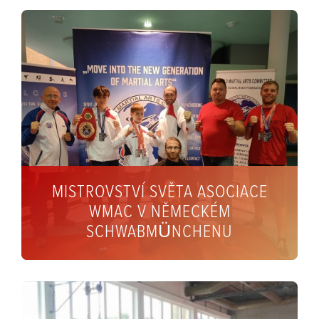
MISTROVSTVÍ SVĚTA ASOCIACE
WMAC V NĚMECKÉM
SCHWABMÜNCHENU