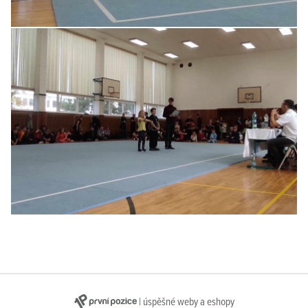
| úspěšné weby a eshopy