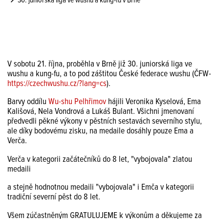
30. juniorská liga ve wushu a kung-fu v Brně
V sobotu 21. října, proběhla v Brně již 30. juniorská liga ve
wushu a kung-fu, a to pod záštitou České federace wushu (ČFW-
https://czechwushu.cz/?lang=cs
).
Barvy oddílu
Wu-shu Pelhřimov
hájili Veronika Kyselová, Ema
Kališová, Nela Vondrová a Lukáš Bulant. Všichni jmenovaní
předvedli pěkné výkony v pěstních sestavách severního stylu,
ale díky bodovému zisku, na medaile dosáhly pouze Ema a
Verča.
Verča v kategorii začátečníků do 8 let, "vybojovala" zlatou
medaili
a stejně hodnotnou medaili "vybojovala" i Emča v kategorii
tradiční severní pěst do 8 let.
Všem zúčastněným GRATULUJEME k výkonům a děkujeme za