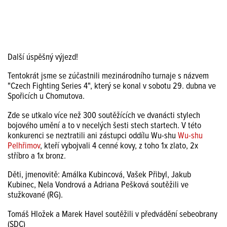
Další úspěšný výjezd!
Tentokrát jsme se zúčastnili mezinárodního turnaje s názvem
"Czech Fighting Series 4", který se konal v sobotu 29. dubna ve
Spořicích u Chomutova.
Zde se utkalo více než 300 soutěžících ve dvanácti stylech
bojového umění a to v necelých šesti stech startech. V této
konkurenci se neztratili ani zástupci oddílu Wu-shu
Wu-shu
Pelhřimov
, kteří vybojvali 4 cenné kovy, z toho 1x zlato, 2x
stříbro a 1x bronz.
Děti, jmenovitě: Amálka Kubincová, Vašek Přibyl, Jakub
Kubinec, Nela Vondrová a Adriana Pešková soutěžili ve
stužkované (RG).
Tomáš Hložek a Marek Havel soutěžili v předvádění sebeobrany
(SDC)