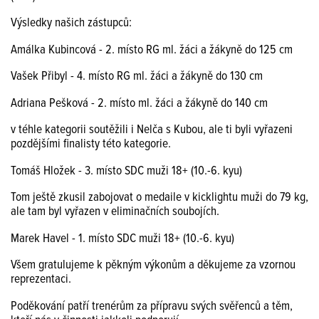
Výsledky našich zástupců:
Amálka Kubincová - 2. místo RG ml. žáci a žákyně do 125 cm
Vašek Přibyl - 4. místo RG ml. žáci a žákyně do 130 cm
Adriana Pešková - 2. místo ml. žáci a žákyně do 140 cm
v téhle kategorii soutěžili i Nelča s Kubou, ale ti byli vyřazeni
pozdějšími finalisty této kategorie.
Tomáš Hložek - 3. místo SDC muži 18+ (10.-6. kyu)
Tom ještě zkusil zabojovat o medaile v kicklightu muži do 79 kg,
ale tam byl vyřazen v eliminačních soubojích.
Marek Havel - 1. místo SDC muži 18+ (10.-6. kyu)
Všem gratulujeme k pěkným výkonům a děkujeme za vzornou
reprezentaci.
Poděkování patří trenérům za přípravu svých svěřenců a těm,