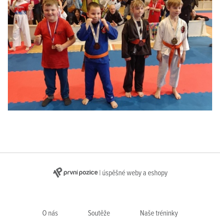
| úspěšné weby a eshopy
O nás
Soutěže
Naše tréninky