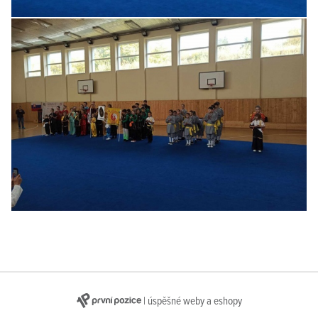
| úspěšné weby a eshopy