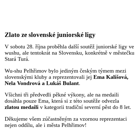
Zlato ze slovenské juniorské ligy
V sobotu 28. října proběhla další soutěž juniorské ligy ve
wushu, ale tentokrát na Slovensku, konkrétně v městečku
Stará Turá.
Wu-shu Pelhřimov bylo jedin
ým
českým
týmem mezi
slovenskými kluby a reprezentovali jej
Ema Kališová,
Nela Vondrová a Lukáš Bulant
.
Všichni tři předvedli pěkné výkony, ale na medaili
dosáhla pouze Ema, která si z této soutěže odvezla
zlatou
medaili
v kategorii tradiční severní pěst do 8 let.
Děkujeme všem zúčastněným za vzornou reprezentaci
nejen oddílu, ale i města Pelhřimov!