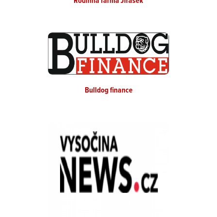
Rodinná farma Jirásek
Bulldog finance