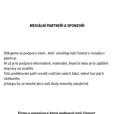
MEDIÁLNÍ PARTNEŘI A SPONZOŘI
Děkujeme za podporu všem , kteří umožňují naši činnost v rozsahu v
jakém je.
Ať už je to podpora informativní, materiální, finanční nebo je to zajištění
dopravy na soutěže.
Toto poděkování patří rovněž rodičům našich žáků, neboť bez jejich
obětavého
přístupu by se mnohé akce naší školy nemohly uskutečnit.
Firmy a organizace které podporují naší činnost
: