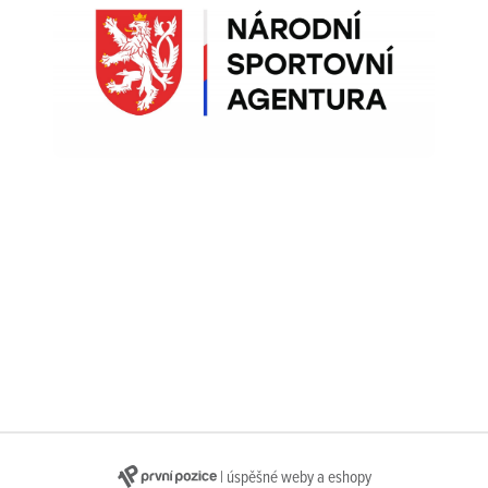
| úspěšné weby a eshopy