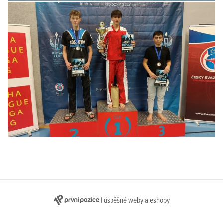
| úspěšné weby a eshopy