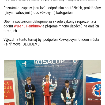
Poznámka: zápasy jsou kvůli odpočinku soutěžících, prokládány
i jinými váhovými (nebo věkovými) kategoriemi.
Oběma soutěžícím děkujeme za skvělé výkony i reprezentaci
oddílu
Wu-shu Pelhřimov
a přejeme mnoho úspěchů na dalších
turnajích.
Výjezd na tento turnaj byl podpořen Rozvojovým fondem města
Pelhřimova, DĚKUJEME!