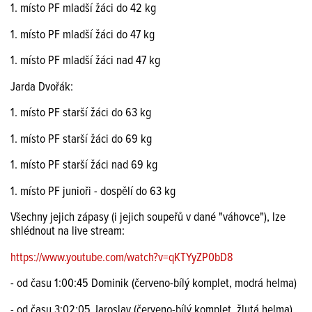
1. místo PF mladší žáci do 42 kg
1. místo PF mladší žáci do 47 kg
1. místo PF mladší žáci nad 47 kg
Jarda Dvořák:
1. místo PF starší žáci do 63 kg
1. místo PF starší žáci do 69 kg
1. místo PF starší žáci nad 69 kg
1. místo PF junioři - dospělí do 63 kg
Všechny jejich zápasy (i jejich soupeřů v dané "váhovce"), lze
shlédnout na live stream:
https://www.youtube.com/watch?v=qKTYyZP0bD8
- od času 1:00:45 Dominik (červeno-bílý komplet, modrá helma)
- od času 3:02:05 Jaroslav (červeno-bílý komplet, žlutá helma)