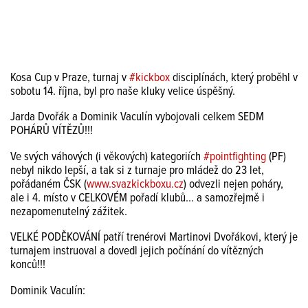
Kosa Cup v Praze, turnaj v
#kickbox
disciplínách, který proběhl v
sobotu 14. října, byl pro naše kluky velice úspěšný.
Jarda Dvořák a Dominik Vaculín vybojovali celkem SEDM
POHÁRŮ VÍTĚZŮ!!!
Ve svých váhových (i věkových) kategoriích
#pointfighting
(PF)
nebyl nikdo lepší, a tak si z turnaje pro mládež do 23 let,
pořádaném ČSK (
www.svazkickboxu.cz
) odvezli nejen poháry,
ale i 4. místo v CELKOVÉM pořadí klubů... a samozřejmě i
nezapomenutelný zážitek.
VELKÉ PODĚKOVÁNÍ patří trenérovi Martinovi Dvořákovi, který je
turnajem instruoval a dovedl jejich počínání do vítězných
konců!!!
Dominik Vaculín: