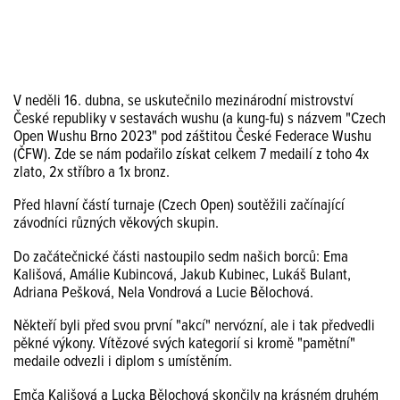
V neděli 16. dubna, se uskutečnilo mezinárodní mistrovství
České republiky v sestavách wushu (a kung-fu) s názvem "Czech
Open Wushu Brno 2023" pod záštitou České Federace Wushu
(ČFW). Zde se nám podařilo získat celkem 7 medailí z toho 4x
zlato, 2x stříbro a 1x bronz.
Před hlavní částí turnaje (Czech Open) soutěžili začínající
závodníci různých věkových skupin.
Do začátečnické části nastoupilo sedm našich borců: Ema
Kališová, Amálie Kubincová, Jakub Kubinec, Lukáš Bulant,
Adriana Pešková, Nela Vondrová a Lucie Bělochová.
Někteří byli před svou první "akcí" nervózní, ale i tak předvedli
pěkné výkony. Vítězové svých kategorií si kromě "pamětní"
medaile odvezli i diplom s umístěním.
Emča Kališová a Lucka Bělochová skončily na krásném druhém