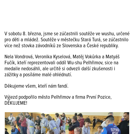
V sobotu 8. března, jsme se zúčastnili soutěže ve wushu, určené
pro děti a mládež. Soutěže v městečku Stará Turá, se zúčastnilo
více než stovka závodníků ze Slovenska a České republiky.
Nela Vondrová, Veronika Kyselová, Matěj Vokůrka a Matyáš
Fučík, kteří reprezentovali oddíl Wu-shu Pelhřimov, sice na
medaile nedosáhli, ale určitě si odvezli další zkušenosti i
zážitky a posíláme malé ohlédnutí.
Děkujeme všem, kteří nám fandí.
Výjezd podpořilo město Pelhřimov a firma První Pozice,
DĚKUJEME!