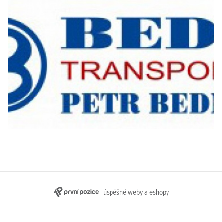
| úspěšné weby a eshopy