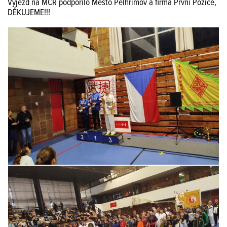
Výjezd na MČR podpořilo Město Pelhřimov a firma První Pozice,
DĚKUJEME!!!