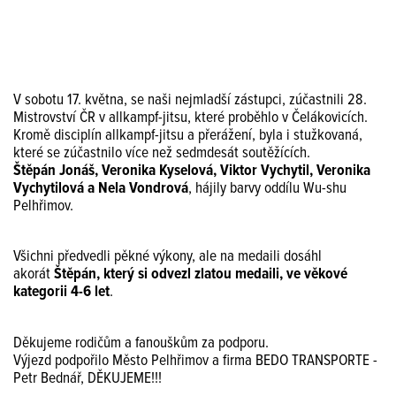
V sobotu 17. května, se naši nejmladší zástupci, zúčastnili 28.
Mistrovství ČR v allkampf-jitsu, které proběhlo v Čelákovicích.
Kromě disciplín allkampf-jitsu a přerážení, byla i stužkovaná,
které se zúčastnilo více než sedmdesát soutěžících.
Štěpán Jonáš, Veronika Kyselová, Viktor Vychytil, Veronika
Vychytilová a Nela Vondrová
, hájily barvy oddílu Wu-shu
Pelhřimov.
Všichni předvedli pěkné výkony, ale na medaili dosáhl
akorát
Štěpán, který si odvezl zlatou medaili, ve věkové
kategorii 4-6 let
.
Děkujeme rodičům a fanouškům za podporu.
Výjezd podpořilo Město Pelhřimov a firma BEDO TRANSPORTE -
Petr Bednář, DĚKUJEME!!!