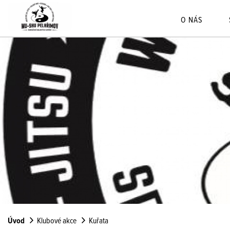
O NÁS
Úvod
Klubové akce
Kuřata