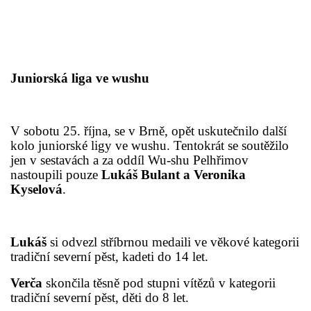
Juniorská liga ve wushu
V sobotu 25. října, se v Brně, opět uskutečnilo další
kolo juniorské ligy ve wushu. Tentokrát se soutěžilo
jen v sestavách a za oddíl Wu-shu Pelhřimov
nastoupili pouze
Lukáš Bulant a Veronika
Kyselová
.
Lukáš
si odvezl stříbrnou medaili ve věkové kategorii
tradiční severní pěst, kadeti do 14 let.
Verča
skončila těsně pod stupni vítězů v kategorii
tradiční severní pěst, děti do 8 let.