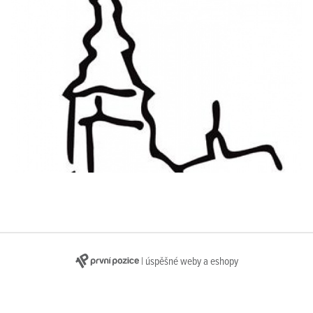
| úspěšné weby a eshopy