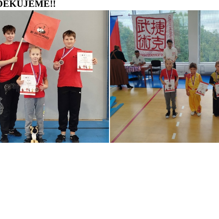
v, DĚKUJEME!!