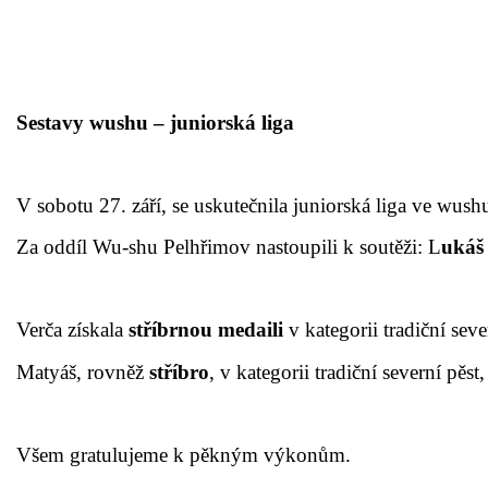
Sestavy wushu – juniorská liga
V sobotu 27. září, se uskutečnila juniorská liga ve wus
Za oddíl Wu-shu Pelhřimov nastoupili k soutěži: L
ukáš
Verča získala
stříbrnou medaili
v kategorii tradiční seve
Matyáš, rovněž
stříbro
, v kategorii tradiční severní pěst,
Všem gratulujeme k pěkným výkonům.