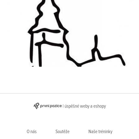
| úspěšné weby a eshopy
O nás
Soutěže
Naše tréninky