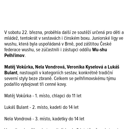
V sobotu 22. března, proběhla další ze soutěží určená pro děti a
mládež, tentokrát v sestavách i čínském boxu. Juniorské ligy ve
wushu, která byla uspořádaná v Brně, pod záštitou České
federace wushu, se zúčastnili i zástupci oddílu
Wu-shu
Pelhřimov
.
Matěj Vokůrka, Nela Vondrová, Veronika Kyselová a Lukáš
Bulant
, nastoupili v kategoriích sestav, konkrétně tradiční
severní styly beze zbraně. Celkem se pelhřimovskému týmu
podařilo vybojovat tři cenné kovy.
Matěj Vokůrka - 1. místo, chlapci do 11 let
Lukáš Bulant - 2. místo, kadeti do 14 let
Nela Vondrová - 3. místo, kadetky do 14 let