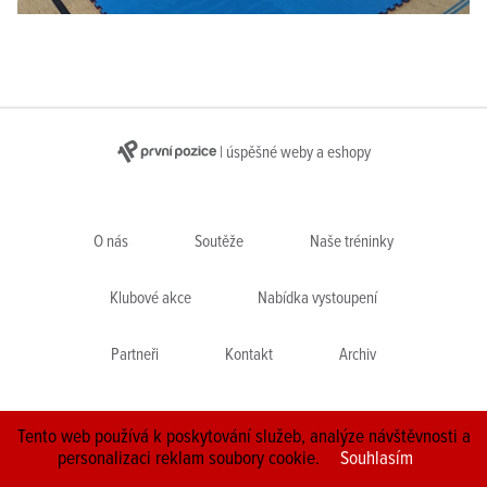
| úspěšné weby a eshopy
O nás
Soutěže
Naše tréninky
Klubové akce
Nabídka vystoupení
Partneři
Kontakt
Archiv
Tento web používá k poskytování služeb, analýze návštěvnosti a
© 2026 redakční systém |
personalizaci reklam soubory cookie.
Souhlasím