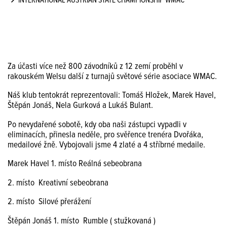
INTERNATIONAL AUSTRIAN STATE CHAMPIONSHIP WMAC
Za účasti více než 800 závodníků z 12 zemí proběhl v
rakouském Welsu další z turnajů světové série asociace WMAC.
Náš klub tentokrát reprezentovali: Tomáš Hložek, Marek Havel,
Štěpán Jonáš, Nela Gurková a Lukáš Bulant.
Po nevydařené sobotě, kdy oba naši zástupci vypadli v
eliminacích, přinesla neděle, pro svěřence trenéra Dvořáka,
medailové žně. Vybojovali jsme 4 zlaté a 4 stříbrné medaile.
Marek Havel 1. místo Reálná sebeobrana
2. místo Kreativní sebeobrana
2. místo Silové přerážení
Štěpán Jonáš 1. místo Rumble ( stužkovaná )