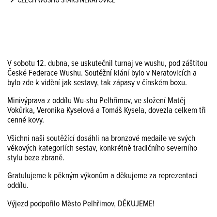
CZECH WUSHU STARS NERATOVICE
V sobotu 12. dubna, se uskutečnil turnaj ve wushu, pod záštitou
České Federace Wushu. Soutěžní klání bylo v Neratovicích a
bylo zde k vidění jak sestavy, tak zápasy v čínském boxu.
Minivýprava z oddílu Wu-shu Pelhřimov, ve složení Matěj
Vokůrka, Veronika Kyselová a Tomáš Kysela, dovezla celkem tři
cenné kovy.
Všichni naši soutěžící dosáhli na bronzové medaile ve svých
věkových kategoriích sestav, konkrétně tradičního severního
stylu beze zbraně.
Gratulujeme k pěkným výkonům a děkujeme za reprezentaci
oddílu.
Výjezd podpořilo Město Pelhřimov, DĚKUJEME!