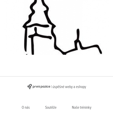
| úspěšné weby a eshopy
O nás
Soutěže
Naše tréninky